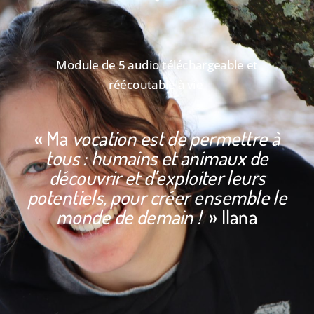
Module de 5 audio téléchargeable et
réécoutable à vie
« Ma
vocation est de permettre à
tous : humains et animaux de
découvrir et d’exploiter leurs
potentiels, pour créer ensemble le
monde de demain !
» Ilana