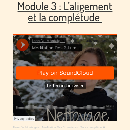
Module 3 : L’aligement
et la complétude
Ilana De Montaigne
·
Meditation Des 3 Lumières ! Tu es complêt.e ❤️