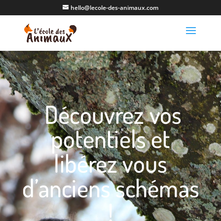
hello@lecole-des-animaux.com
Découvrez vos
potentiels et
libérez vous
d’anciens schémas
!