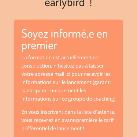
earlybird !
Soyez informé.e en
premier
La formation est actuellement en
construction, n'hésitez pas à laisser
votre adresse mail ici pour recevoir les
informations sur le lancement (garanti
sans spam - uniquement les
informations sur ce groupe de coaching)
En vous inscrivant dans la liste d'attente,
vous recevrez en avant-première le tarif
préférentiel de lancement !