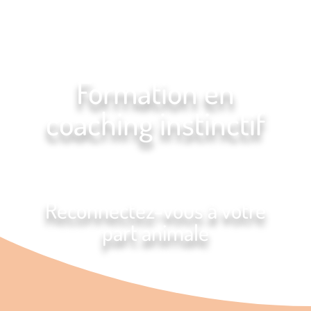
Formation en
coaching instinctif
Reconnectez-vous à votre
part animale