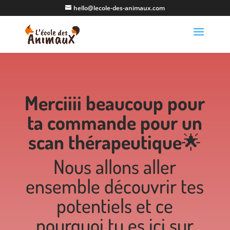
hello@lecole-des-animaux.com
Merciiii beaucoup pour
ta commande pour un
scan thérapeutique
🌟
Nous allons aller
ensemble découvrir tes
potentiels et ce
pourquoi tu es ici sur