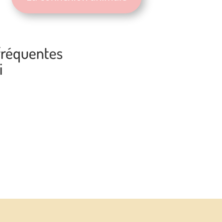
 fréquentes
i