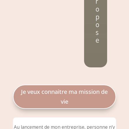
r
o
p
o
s
e
Je veux connaitre ma mission de
vie
Au lancement de mon entreprise, personne n’y